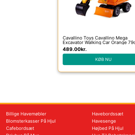
Cavallino Toys Cavallino Mega
Excavator Walking Car Orange 7
489.00
kr.
KØB NU
Billige Havemøbler
Havebordssæt
Blomsterkasser På Hjul
Havesenge
Cafebordsæt
Højbed På Hjul