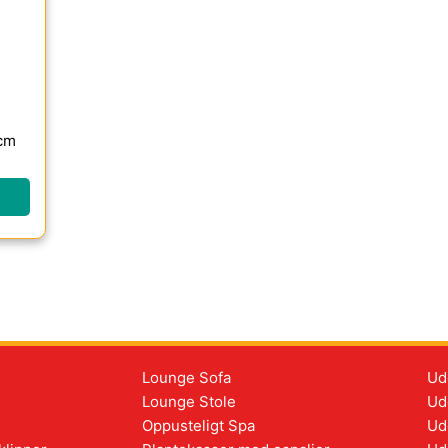
9cm
Lounge Sofa
Ud
Lounge Stole
Ud
Oppusteligt Spa
Ud