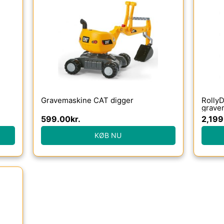
Gravemaskine CAT digger
RollyD
grave
599.00
kr.
2,199
KØB NU