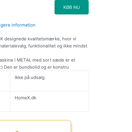
KØB NU
igere information
 designede kvalitetsmærke, hvor vi
terialevalg, funktionalitet og ikke mindst
maskine i METAL med sort sæde er et
j:) Den er bundsolid og er konstru
Ikke på udsalg
HomeX.dk