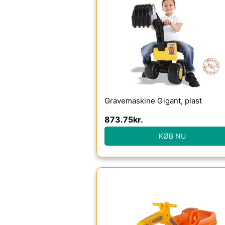
Gravemaskine Gigant, plast
873.75
kr.
KØB NU