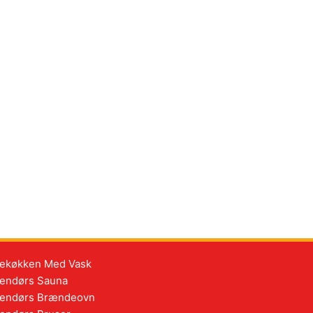
ekøkken Med Vask
endørs Sauna
endørs Brændeovn