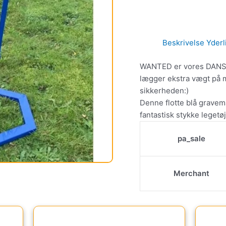
Beskrivelse
Yderl
WANTED er vores DANSK
lægger ekstra vægt på ma
sikkerheden:)
Denne flotte blå grave
fantastisk stykke legetø
pa_sale
Merchant