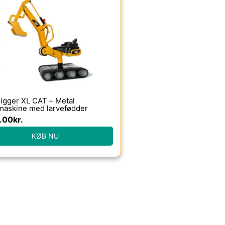
igger XL CAT – Metal
maskine med larvefødder
.00
kr.
KØB NU