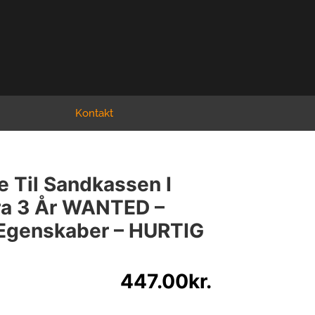
Kontakt
 Til Sandkassen I
Fra 3 År WANTED –
 Egenskaber – HURTIG
447.00
kr.